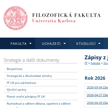
FAKULTA
UCHAZEČI
STUDUJÍCÍ
Zápisy z
FAKULTA
UCHAZEČI
STUDUJÍCÍ
VĚDA A VÝZKUM
ZAHRANIČÍ
Struktura a
Co studova
Bakalářsk
O vědě a 
Aktuální n
Strategie a další dokumenty
FF
>
Fakulta
>
Str
Bezpečnost
Dozvědět se více
Podat přihlášku
Dozvědět se více
Dozvědět se více
Dozvědět se více
Strategie 
Učitelské 
Doktorské
Akademické
Vyjíždějící
Strategické a dlouhodobé záměry
Rok 2026
Podpora a
Informace 
Rigorózní 
Granty a p
Přijíždějíc
FF UK pro udržitelnost
2026-05-04 Záp
Výroční zprávy
Absolventi
Vyjíždějíc
2026-04-27 Záp
Platné vnitřní předpisy FF UK
2026-04-20 Záp
Rozhodnutí a sdělení děkana, opatření a sdělení
Fakultní š