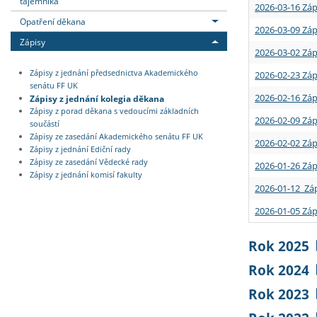
tajemníka
2026-03-16 Záp
Opatření děkana
2026-03-09 Záp
Zápisy
2026-03-02 Záp
Zápisy z jednání předsednictva Akademického
2026-02-23 Záp
senátu FF UK
2026-02-16 Záp
Zápisy z jednání kolegia děkana
Zápisy z porad děkana s vedoucími základních
2026-02-09 Záp
součástí
Zápisy ze zasedání Akademického senátu FF UK
2026-02-02 Záp
Zápisy z jednání Ediční rady
Zápisy ze zasedání Vědecké rady
2026-01-26 Záp
Zápisy z jednání komisí fakulty
2026-01-12 Záp
2026-01-05 Záp
Rok 2025
Rok 2024
Rok 2023