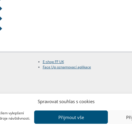
E-shop FF UK
Face Up oznamovací aplikace
Spravovat souhlas s cookies
cílem vylepšení
Přijmout vše
Př
droje návštěvnosti.
Copyright © FF UK 2026
Design:
Red Peppers