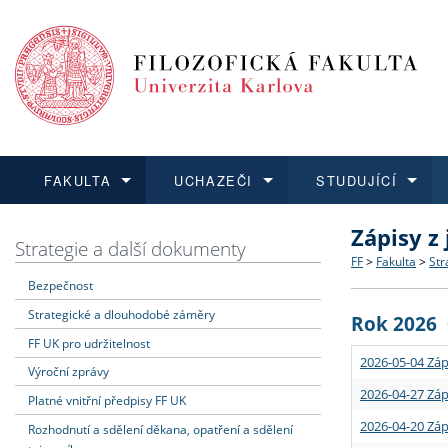
FAKULTA
UCHAZEČI
STUDUJÍCÍ
Zápisy z
FAKULTA
UCHAZEČI
STUDUJÍCÍ
VĚDA A VÝZKUM
ZAHRANIČÍ
Struktura a
Co studova
Bakalářsk
O vědě a 
Aktuální n
Strategie a další dokumenty
FF
>
Fakulta
>
Str
Bezpečnost
Dozvědět se více
Podat přihlášku
Dozvědět se více
Dozvědět se více
Dozvědět se více
Strategie 
Učitelské 
Doktorské
Akademické
Vyjíždějící
Strategické a dlouhodobé záměry
Rok 2026
Podpora a
Informace 
Rigorózní 
Granty a p
Přijíždějíc
FF UK pro udržitelnost
2026-05-04 Záp
Výroční zprávy
Absolventi
Vyjíždějíc
2026-04-27 Záp
Platné vnitřní předpisy FF UK
2026-04-20 Záp
Rozhodnutí a sdělení děkana, opatření a sdělení
Fakultní š