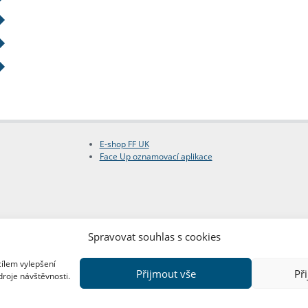
E-shop FF UK
Face Up oznamovací aplikace
Spravovat souhlas s cookies
cílem vylepšení
Přijmout vše
Př
droje návštěvnosti.
Copyright © FF UK 2026
Design:
Red Peppers