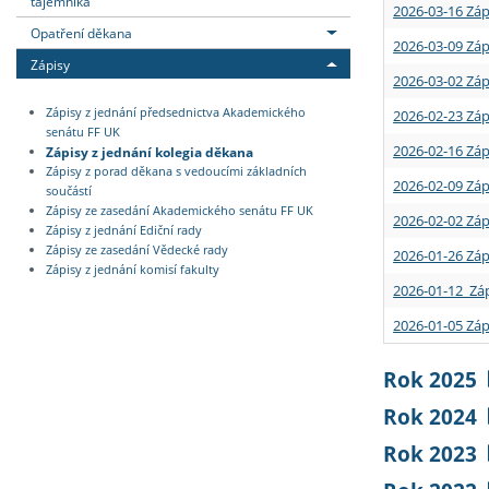
tajemníka
2026-03-16 Záp
Opatření děkana
2026-03-09 Záp
Zápisy
2026-03-02 Záp
Zápisy z jednání předsednictva Akademického
2026-02-23 Záp
senátu FF UK
2026-02-16 Záp
Zápisy z jednání kolegia děkana
Zápisy z porad děkana s vedoucími základních
2026-02-09 Záp
součástí
Zápisy ze zasedání Akademického senátu FF UK
2026-02-02 Záp
Zápisy z jednání Ediční rady
Zápisy ze zasedání Vědecké rady
2026-01-26 Záp
Zápisy z jednání komisí fakulty
2026-01-12 Záp
2026-01-05 Záp
Rok 2025
Rok 2024
Rok 2023