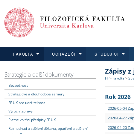
FAKULTA
UCHAZEČI
STUDUJÍCÍ
Zápisy z
FAKULTA
UCHAZEČI
STUDUJÍCÍ
VĚDA A VÝZKUM
ZAHRANIČÍ
Struktura a
Co studova
Bakalářsk
O vědě a 
Aktuální n
Strategie a další dokumenty
FF
>
Fakulta
>
Str
Bezpečnost
Dozvědět se více
Podat přihlášku
Dozvědět se více
Dozvědět se více
Dozvědět se více
Strategie 
Učitelské 
Doktorské
Akademické
Vyjíždějící
Strategické a dlouhodobé záměry
Rok 2026
Podpora a
Informace 
Rigorózní 
Granty a p
Přijíždějíc
FF UK pro udržitelnost
2026-05-04 Záp
Výroční zprávy
Absolventi
Vyjíždějíc
2026-04-27 Záp
Platné vnitřní předpisy FF UK
2026-04-20 Záp
Rozhodnutí a sdělení děkana, opatření a sdělení
Fakultní š