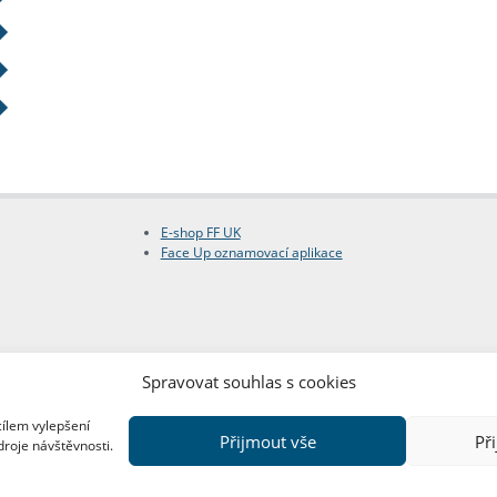
E-shop FF UK
Face Up oznamovací aplikace
Spravovat souhlas s cookies
cílem vylepšení
Přijmout vše
Př
droje návštěvnosti.
Copyright © FF UK 2026
Design:
Red Peppers