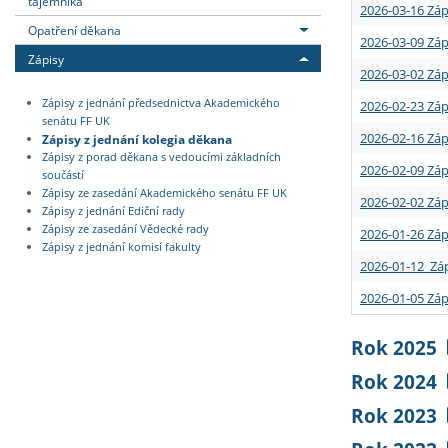
tajemníka
2026-03-16 Záp
Opatření děkana
2026-03-09 Záp
Zápisy
2026-03-02 Záp
Zápisy z jednání předsednictva Akademického
2026-02-23 Záp
senátu FF UK
2026-02-16 Záp
Zápisy z jednání kolegia děkana
Zápisy z porad děkana s vedoucími základních
2026-02-09 Záp
součástí
Zápisy ze zasedání Akademického senátu FF UK
2026-02-02 Záp
Zápisy z jednání Ediční rady
Zápisy ze zasedání Vědecké rady
2026-01-26 Záp
Zápisy z jednání komisí fakulty
2026-01-12 Záp
2026-01-05 Záp
Rok 2025
Rok 2024
Rok 2023