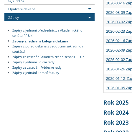
tajemníka
2026-03-16 Záp
Opatření děkana
2026-03-09 Záp
Zápisy
2026-03-02 Záp
Zápisy z jednání předsednictva Akademického
2026-02-23 Záp
senátu FF UK
2026-02-16 Záp
Zápisy z jednání kolegia děkana
Zápisy z porad děkana s vedoucími základních
2026-02-09 Záp
součástí
Zápisy ze zasedání Akademického senátu FF UK
2026-02-02 Záp
Zápisy z jednání Ediční rady
Zápisy ze zasedání Vědecké rady
2026-01-26 Záp
Zápisy z jednání komisí fakulty
2026-01-12 Záp
2026-01-05 Záp
Rok 2025
Rok 2024
Rok 2023