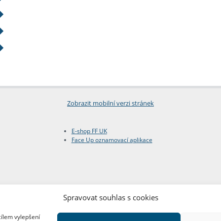
Zobrazit mobilní verzi stránek
E-shop FF UK
Face Up oznamovací aplikace
Spravovat souhlas s cookies
cílem vylepšení