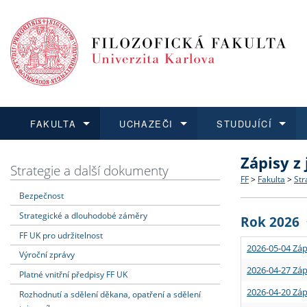
FAKULTA
UCHAZEČI
STUDUJÍCÍ
Zápisy z
FAKULTA
UCHAZEČI
STUDUJÍCÍ
VĚDA A VÝZKUM
ZAHRANIČÍ
Struktura a
Co studova
Bakalářsk
O vědě a 
Aktuální n
Strategie a další dokumenty
FF
>
Fakulta
>
Str
Bezpečnost
Dozvědět se více
Podat přihlášku
Dozvědět se více
Dozvědět se více
Dozvědět se více
Strategie 
Učitelské 
Doktorské
Akademické
Vyjíždějící
Strategické a dlouhodobé záměry
Rok 2026
Podpora a
Informace 
Rigorózní 
Granty a p
Přijíždějíc
FF UK pro udržitelnost
2026-05-04 Záp
Výroční zprávy
Absolventi
Vyjíždějíc
2026-04-27 Záp
Platné vnitřní předpisy FF UK
2026-04-20 Záp
Rozhodnutí a sdělení děkana, opatření a sdělení
Fakultní š