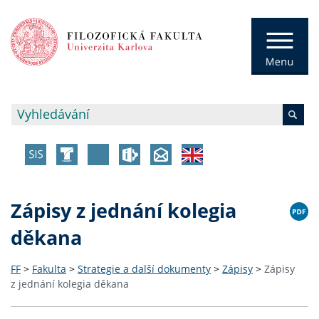
Zápisy z jednání kolegia
děkana
FF
>
Fakulta
>
Strategie a další dokumenty
>
Zápisy
>
Zápisy
z jednání kolegia děkana