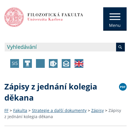
Zápisy z jednání kolegia
děkana
FF
>
Fakulta
>
Strategie a další dokumenty
>
Zápisy
>
Zápisy
z jednání kolegia děkana