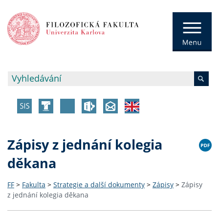
Zápisy z jednání kolegia
děkana
FF
>
Fakulta
>
Strategie a další dokumenty
>
Zápisy
>
Zápisy
z jednání kolegia děkana