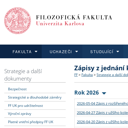
FAKULTA
UCHAZEČI
STUDUJÍCÍ
Zápisy z jednání
FAKULTA
UCHAZEČI
STUDUJÍCÍ
VĚDA A VÝZKUM
ZAHRANIČÍ
Struktura a historie
Co studovat a jak se přihlá
Bakalářské a magisterské
O vědě a výzkumu na FF
Aktuální nabídky a výběrov
Strategie a další
FF
>
Fakulta
>
Strategie a další d
dokumenty
Dozvědět se více
Podat přihlášku
Dozvědět se více
Dozvědět se více
Dozvědět se více
Strategie a další dokumen
Učitelské studijní program
Doktorské studium
Akademické kvalifikace
Vyjíždějící studenti
Bezpečnost
Rok 2026
Strategické a dlouhodobé záměry
Podpora a benefity pro z
Informace k průběhu přijí
Rigorózní řízení
Granty a projekty
Přijíždějící studenti
2026-05-04 Zápis z rozšířeného
FF UK pro udržitelnost
Absolventi fakulty
Vyjíždějící zaměstnanci
2026-04-27 Zápis z užšího kole
Výroční zprávy
2026-04-20 Zápis z užšího kole
Platné vnitřní předpisy FF UK
Fakultní školy FF UK