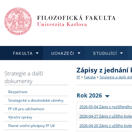
FAKULTA
UCHAZEČI
STUDUJÍCÍ
Zápisy z jednání
FAKULTA
UCHAZEČI
STUDUJÍCÍ
VĚDA A VÝZKUM
ZAHRANIČÍ
Struktura a historie
Co studovat a jak se přihlá
Bakalářské a magisterské
O vědě a výzkumu na FF
Aktuální nabídky a výběrov
Strategie a další
FF
>
Fakulta
>
Strategie a další d
dokumenty
Dozvědět se více
Podat přihlášku
Dozvědět se více
Dozvědět se více
Dozvědět se více
Strategie a další dokumen
Učitelské studijní program
Doktorské studium
Akademické kvalifikace
Vyjíždějící studenti
Bezpečnost
Rok 2026
Strategické a dlouhodobé záměry
Podpora a benefity pro z
Informace k průběhu přijím
Rigorózní řízení
Granty a projekty
Přijíždějící studenti
2026-05-04 Zápis z rozšířeného
FF UK pro udržitelnost
Absolventi fakulty
Vyjíždějící zaměstnanci
2026-04-27 Zápis z užšího kole
Výroční zprávy
2026-04-20 Zápis z užšího kole
Platné vnitřní předpisy FF UK
Fakultní školy FF UK