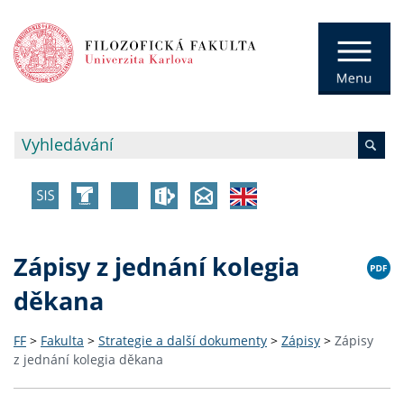
Zápisy z jednání kolegia
děkana
FF
>
Fakulta
>
Strategie a další dokumenty
>
Zápisy
>
Zápisy
z jednání kolegia děkana