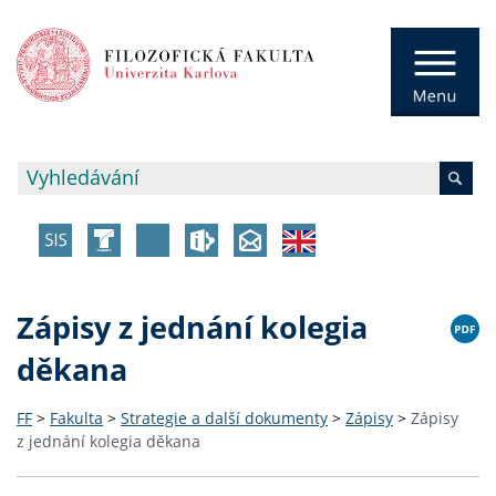
Zápisy z jednání kolegia
děkana
FF
>
Fakulta
>
Strategie a další dokumenty
>
Zápisy
>
Zápisy
z jednání kolegia děkana