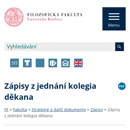
Zápisy z jednání kolegia
děkana
FF
>
Fakulta
>
Strategie a další dokumenty
>
Zápisy
>
Zápisy
z jednání kolegia děkana