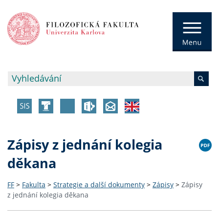
Zápisy z jednání kolegia
děkana
FF
>
Fakulta
>
Strategie a další dokumenty
>
Zápisy
>
Zápisy
z jednání kolegia děkana