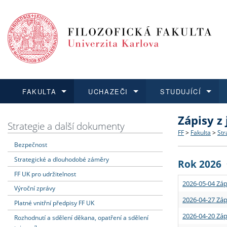
FAKULTA
UCHAZEČI
STUDUJÍCÍ
Zápisy z
FAKULTA
UCHAZEČI
STUDUJÍCÍ
VĚDA A VÝZKUM
ZAHRANIČÍ
Struktura a
Co studova
Bakalářsk
O vědě a 
Aktuální n
Strategie a další dokumenty
FF
>
Fakulta
>
Str
Bezpečnost
Dozvědět se více
Podat přihlášku
Dozvědět se více
Dozvědět se více
Dozvědět se více
Strategie 
Učitelské 
Doktorské
Akademické
Vyjíždějící
Strategické a dlouhodobé záměry
Rok 2026
Podpora a
Informace 
Rigorózní 
Granty a p
Přijíždějíc
FF UK pro udržitelnost
2026-05-04 Záp
Výroční zprávy
Absolventi
Vyjíždějíc
2026-04-27 Záp
Platné vnitřní předpisy FF UK
2026-04-20 Záp
Rozhodnutí a sdělení děkana, opatření a sdělení
Fakultní š