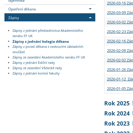
tajemníka
2026-03-16 Záp
Opatření děkana
2026-03-09 Záp
Zápisy
2026-03-02 Záp
Zápisy z jednání předsednictva Akademického
2026-02-23 Záp
senátu FF UK
2026-02-16 Záp
Zápisy z jednání kolegia děkana
Zápisy z porad děkana s vedoucími základních
2026-02-09 Záp
součástí
Zápisy ze zasedání Akademického senátu FF UK
2026-02-02 Záp
Zápisy z jednání Ediční rady
Zápisy ze zasedání Vědecké rady
2026-01-26 Záp
Zápisy z jednání komisí fakulty
2026-01-12 Záp
2026-01-05 Záp
Rok 2025
Rok 2024
Rok 2023