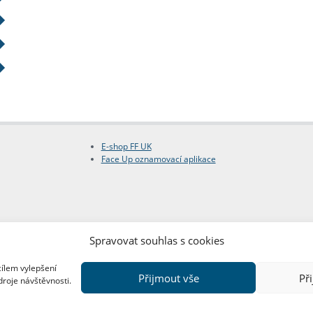
E-shop FF UK
Face Up oznamovací aplikace
Spravovat souhlas s cookies
cílem vylepšení
Přijmout vše
Př
droje návštěvnosti.
Copyright © FF UK 2026
Design:
Red Peppers