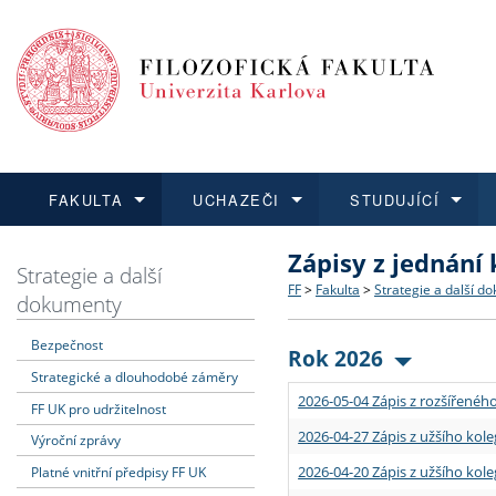
FAKULTA
UCHAZEČI
STUDUJÍCÍ
Zápisy z jednání
FAKULTA
UCHAZEČI
STUDUJÍCÍ
VĚDA A VÝZKUM
ZAHRANIČÍ
Struktura a historie
Co studovat a jak se přihlá
Bakalářské a magisterské
O vědě a výzkumu na FF
Aktuální nabídky a výběrov
Strategie a další
FF
>
Fakulta
>
Strategie a další d
dokumenty
Dozvědět se více
Podat přihlášku
Dozvědět se více
Dozvědět se více
Dozvědět se více
Strategie a další dokumen
Učitelské studijní program
Doktorské studium
Akademické kvalifikace
Vyjíždějící studenti
Bezpečnost
Rok 2026
Strategické a dlouhodobé záměry
Podpora a benefity pro z
Informace k průběhu přijím
Rigorózní řízení
Granty a projekty
Přijíždějící studenti
2026-05-04 Zápis z rozšířeného
FF UK pro udržitelnost
Absolventi fakulty
Vyjíždějící zaměstnanci
2026-04-27 Zápis z užšího kole
Výroční zprávy
2026-04-20 Zápis z užšího kole
Platné vnitřní předpisy FF UK
Fakultní školy FF UK