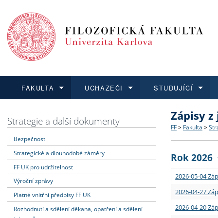
FAKULTA
UCHAZEČI
STUDUJÍCÍ
Zápisy z
FAKULTA
UCHAZEČI
STUDUJÍCÍ
VĚDA A VÝZKUM
ZAHRANIČÍ
Struktura a
Co studova
Bakalářsk
O vědě a 
Aktuální n
Strategie a další dokumenty
FF
>
Fakulta
>
Str
Bezpečnost
Dozvědět se více
Podat přihlášku
Dozvědět se více
Dozvědět se více
Dozvědět se více
Strategie 
Učitelské 
Doktorské
Akademické
Vyjíždějící
Strategické a dlouhodobé záměry
Rok 2026
Podpora a
Informace 
Rigorózní 
Granty a p
Přijíždějíc
FF UK pro udržitelnost
2026-05-04 Záp
Výroční zprávy
Absolventi
Vyjíždějíc
2026-04-27 Záp
Platné vnitřní předpisy FF UK
2026-04-20 Záp
Rozhodnutí a sdělení děkana, opatření a sdělení
Fakultní š