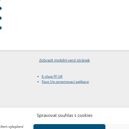
Zobrazit mobilní verzi stránek
E-shop FF UK
Face Up oznamovací aplikace
Spravovat souhlas s cookies
cílem vylepšení