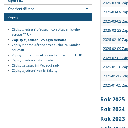
tajemníka
2026-03-16 Záp
Opatření děkana
2026-03-09 Záp
Zápisy
2026-03-02 Záp
Zápisy z jednání předsednictva Akademického
2026-02-23 Záp
senátu FF UK
2026-02-16 Záp
Zápisy z jednání kolegia děkana
Zápisy z porad děkana s vedoucími základních
2026-02-09 Záp
součástí
Zápisy ze zasedání Akademického senátu FF UK
2026-02-02 Záp
Zápisy z jednání Ediční rady
Zápisy ze zasedání Vědecké rady
2026-01-26 Záp
Zápisy z jednání komisí fakulty
2026-01-12 Záp
2026-01-05 Záp
Rok 2025
Rok 2024
Rok 2023