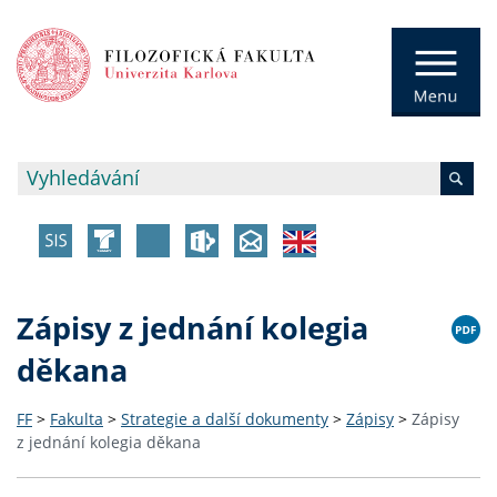
Zápisy z jednání kolegia
děkana
FF
>
Fakulta
>
Strategie a další dokumenty
>
Zápisy
>
Zápisy
z jednání kolegia děkana