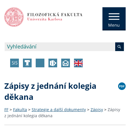
Zápisy z jednání kolegia
děkana
FF
>
Fakulta
>
Strategie a další dokumenty
>
Zápisy
>
Zápisy
z jednání kolegia děkana