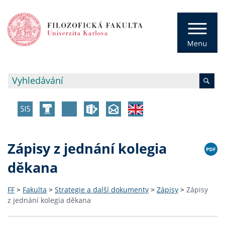
Zápisy z jednání kolegia
děkana
FF
>
Fakulta
>
Strategie a další dokumenty
>
Zápisy
>
Zápisy
z jednání kolegia děkana