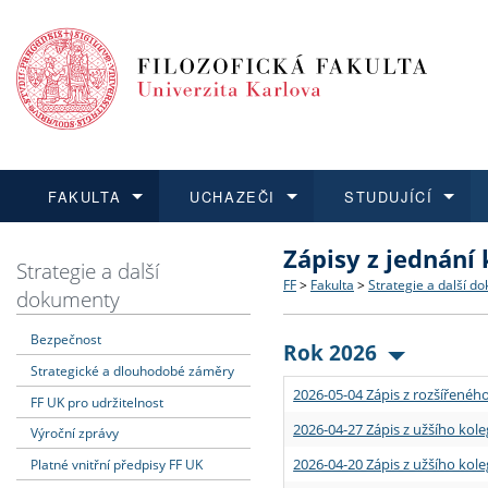
FAKULTA
UCHAZEČI
STUDUJÍCÍ
Zápisy z jednání
FAKULTA
UCHAZEČI
STUDUJÍCÍ
VĚDA A VÝZKUM
ZAHRANIČÍ
Struktura a historie
Co studovat a jak se přihlá
Bakalářské a magisterské
O vědě a výzkumu na FF
Aktuální nabídky a výběrov
Strategie a další
FF
>
Fakulta
>
Strategie a další d
dokumenty
Dozvědět se více
Podat přihlášku
Dozvědět se více
Dozvědět se více
Dozvědět se více
Strategie a další dokumen
Učitelské studijní program
Doktorské studium
Akademické kvalifikace
Vyjíždějící studenti
Bezpečnost
Rok 2026
Strategické a dlouhodobé záměry
Podpora a benefity pro z
Informace k průběhu přijím
Rigorózní řízení
Granty a projekty
Přijíždějící studenti
2026-05-04 Zápis z rozšířeného
FF UK pro udržitelnost
Absolventi fakulty
Vyjíždějící zaměstnanci
2026-04-27 Zápis z užšího kole
Výroční zprávy
2026-04-20 Zápis z užšího kole
Platné vnitřní předpisy FF UK
Fakultní školy FF UK