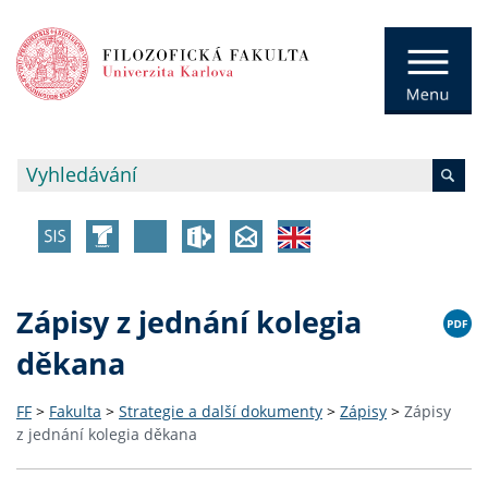
Zápisy z jednání kolegia
děkana
FF
>
Fakulta
>
Strategie a další dokumenty
>
Zápisy
>
Zápisy
z jednání kolegia děkana