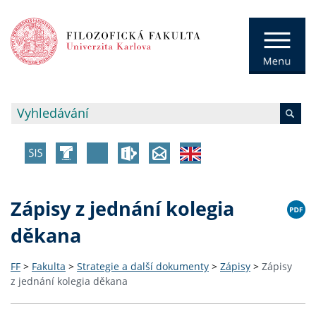
Zápisy z jednání kolegia
děkana
FF
>
Fakulta
>
Strategie a další dokumenty
>
Zápisy
>
Zápisy
z jednání kolegia děkana