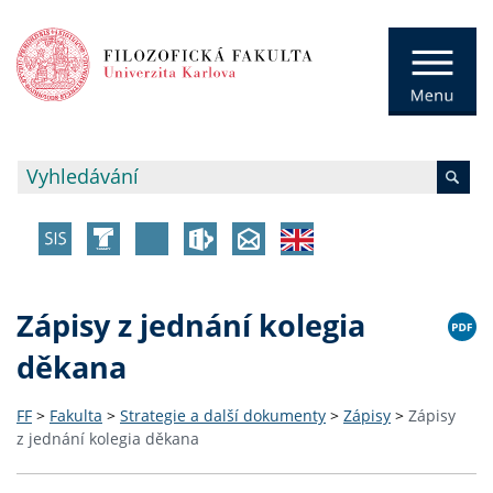
Zápisy z jednání kolegia
děkana
FF
>
Fakulta
>
Strategie a další dokumenty
>
Zápisy
>
Zápisy
z jednání kolegia děkana