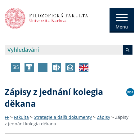
Zápisy z jednání kolegia
děkana
FF
>
Fakulta
>
Strategie a další dokumenty
>
Zápisy
>
Zápisy
z jednání kolegia děkana