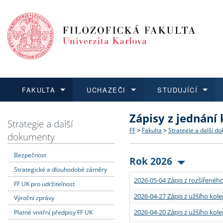
FAKULTA
UCHAZEČI
STUDUJÍCÍ
Zápisy z jednání
FAKULTA
UCHAZEČI
STUDUJÍCÍ
VĚDA A VÝZKUM
ZAHRANIČÍ
Struktura a historie
Co studovat a jak se přihlá
Bakalářské a magisterské
O vědě a výzkumu na FF
Aktuální nabídky a výběrov
Strategie a další
FF
>
Fakulta
>
Strategie a další d
dokumenty
Dozvědět se více
Podat přihlášku
Dozvědět se více
Dozvědět se více
Dozvědět se více
Strategie a další dokumen
Učitelské studijní program
Doktorské studium
Akademické kvalifikace
Vyjíždějící studenti
Bezpečnost
Rok 2026
Strategické a dlouhodobé záměry
Podpora a benefity pro z
Informace k průběhu přijím
Rigorózní řízení
Granty a projekty
Přijíždějící studenti
2026-05-04 Zápis z rozšířeného
FF UK pro udržitelnost
Absolventi fakulty
Vyjíždějící zaměstnanci
2026-04-27 Zápis z užšího kole
Výroční zprávy
2026-04-20 Zápis z užšího kole
Platné vnitřní předpisy FF UK
Fakultní školy FF UK