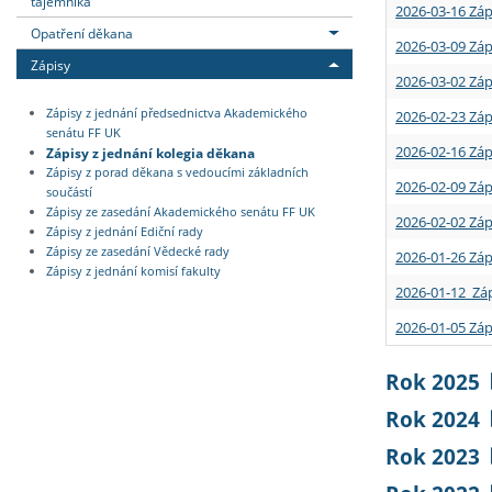
tajemníka
2026-03-16 Záp
Opatření děkana
2026-03-09 Záp
Zápisy
2026-03-02 Záp
Zápisy z jednání předsednictva Akademického
2026-02-23 Záp
senátu FF UK
2026-02-16 Záp
Zápisy z jednání kolegia děkana
Zápisy z porad děkana s vedoucími základních
2026-02-09 Záp
součástí
Zápisy ze zasedání Akademického senátu FF UK
2026-02-02 Záp
Zápisy z jednání Ediční rady
Zápisy ze zasedání Vědecké rady
2026-01-26 Záp
Zápisy z jednání komisí fakulty
2026-01-12 Záp
2026-01-05 Záp
Rok 2025
Rok 2024
Rok 2023