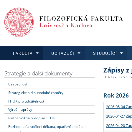
FAKULTA
UCHAZEČI
STUDUJÍCÍ
Zápisy z
FAKULTA
UCHAZEČI
STUDUJÍCÍ
VĚDA A VÝZKUM
ZAHRANIČÍ
Struktura a
Co studova
Bakalářsk
O vědě a 
Aktuální n
Strategie a další dokumenty
FF
>
Fakulta
>
Str
Bezpečnost
Dozvědět se více
Podat přihlášku
Dozvědět se více
Dozvědět se více
Dozvědět se více
Strategie 
Učitelské 
Doktorské
Akademické
Vyjíždějící
Strategické a dlouhodobé záměry
Rok 2026
Podpora a
Informace 
Rigorózní 
Granty a p
Přijíždějíc
FF UK pro udržitelnost
2026-05-04 Záp
Výroční zprávy
Absolventi
Vyjíždějíc
2026-04-27 Záp
Platné vnitřní předpisy FF UK
2026-04-20 Záp
Rozhodnutí a sdělení děkana, opatření a sdělení
Fakultní š