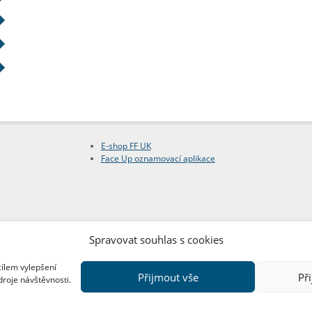
E-shop FF UK
Face Up oznamovací aplikace
Spravovat souhlas s cookies
cílem vylepšení
Přijmout vše
Př
droje návštěvnosti.
Copyright © FF UK 2026
Design:
Red Peppers