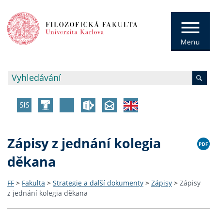
Zápisy z jednání kolegia
děkana
FF
>
Fakulta
>
Strategie a další dokumenty
>
Zápisy
>
Zápisy
z jednání kolegia děkana