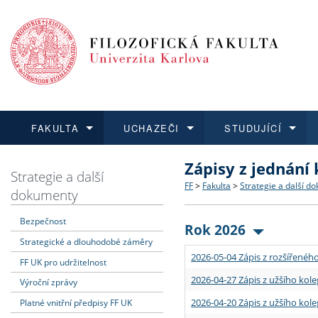
FAKULTA
UCHAZEČI
STUDUJÍCÍ
Zápisy z jednání
FAKULTA
UCHAZEČI
STUDUJÍCÍ
VĚDA A VÝZKUM
ZAHRANIČÍ
Struktura a historie
Co studovat a jak se přihlá
Bakalářské a magisterské
O vědě a výzkumu na FF
Aktuální nabídky a výběrov
Strategie a další
FF
>
Fakulta
>
Strategie a další d
dokumenty
Dozvědět se více
Podat přihlášku
Dozvědět se více
Dozvědět se více
Dozvědět se více
Strategie a další dokumen
Učitelské studijní program
Doktorské studium
Akademické kvalifikace
Vyjíždějící studenti
Bezpečnost
Rok 2026
Strategické a dlouhodobé záměry
Podpora a benefity pro z
Informace k průběhu přijím
Rigorózní řízení
Granty a projekty
Přijíždějící studenti
2026-05-04 Zápis z rozšířeného
FF UK pro udržitelnost
Absolventi fakulty
Vyjíždějící zaměstnanci
2026-04-27 Zápis z užšího kole
Výroční zprávy
2026-04-20 Zápis z užšího kole
Platné vnitřní předpisy FF UK
Fakultní školy FF UK