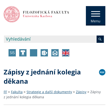
Zápisy z jednání kolegia
děkana
FF
>
Fakulta
>
Strategie a další dokumenty
>
Zápisy
>
Zápisy
z jednání kolegia děkana