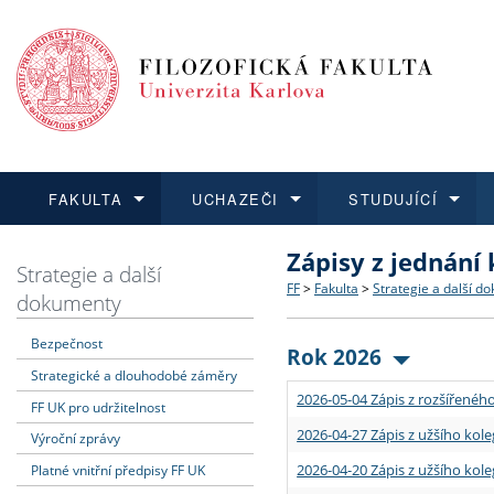
FAKULTA
UCHAZEČI
STUDUJÍCÍ
Zápisy z jednání
FAKULTA
UCHAZEČI
STUDUJÍCÍ
VĚDA A VÝZKUM
ZAHRANIČÍ
Struktura a historie
Co studovat a jak se přihlá
Bakalářské a magisterské
O vědě a výzkumu na FF
Aktuální nabídky a výběrov
Strategie a další
FF
>
Fakulta
>
Strategie a další d
dokumenty
Dozvědět se více
Podat přihlášku
Dozvědět se více
Dozvědět se více
Dozvědět se více
Strategie a další dokumen
Učitelské studijní program
Doktorské studium
Akademické kvalifikace
Vyjíždějící studenti
Bezpečnost
Rok 2026
Strategické a dlouhodobé záměry
Podpora a benefity pro z
Informace k průběhu přijí
Rigorózní řízení
Granty a projekty
Přijíždějící studenti
2026-05-04 Zápis z rozšířeného
FF UK pro udržitelnost
Absolventi fakulty
Vyjíždějící zaměstnanci
2026-04-27 Zápis z užšího kole
Výroční zprávy
2026-04-20 Zápis z užšího kole
Platné vnitřní předpisy FF UK
Fakultní školy FF UK