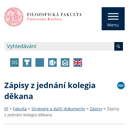
Zápisy z jednání kolegia
děkana
FF
>
Fakulta
>
Strategie a další dokumenty
>
Zápisy
>
Zápisy
z jednání kolegia děkana