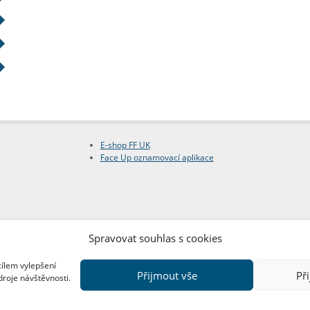
E-shop FF UK
Face Up oznamovací aplikace
Spravovat souhlas s cookies
cílem vylepšení
Přijmout vše
Př
droje návštěvnosti.
Copyright © FF UK 2026
Design:
Red Peppers