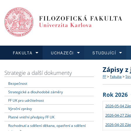
FAKULTA
UCHAZEČI
STUDUJÍCÍ
Zápisy z
FAKULTA
UCHAZEČI
STUDUJÍCÍ
VĚDA A VÝZKUM
ZAHRANIČÍ
Struktura a
Co studova
Bakalářsk
O vědě a 
Aktuální n
Strategie a další dokumenty
FF
>
Fakulta
>
Str
Bezpečnost
Dozvědět se více
Podat přihlášku
Dozvědět se více
Dozvědět se více
Dozvědět se více
Strategie 
Učitelské 
Doktorské
Akademické
Vyjíždějící
Strategické a dlouhodobé záměry
Rok 2026
Podpora a
Informace 
Rigorózní 
Granty a p
Přijíždějíc
FF UK pro udržitelnost
2026-05-04 Záp
Výroční zprávy
Absolventi
Vyjíždějíc
2026-04-27 Záp
Platné vnitřní předpisy FF UK
2026-04-20 Záp
Rozhodnutí a sdělení děkana, opatření a sdělení
Fakultní š