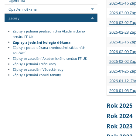
tajemníka
2026-03-16 Záp
Opatření děkana
2026-03-09 Záp
Zápisy
2026-03-02 Záp
Zápisy z jednání předsednictva Akademického
2026-02-23 Záp
senátu FF UK
2026-02-16 Záp
Zápisy z jednání kolegia děkana
Zápisy z porad děkana s vedoucími základních
2026-02-09 Záp
součástí
Zápisy ze zasedání Akademického senátu FF UK
2026-02-02 Záp
Zápisy z jednání Ediční rady
Zápisy ze zasedání Vědecké rady
2026-01-26 Záp
Zápisy z jednání komisí fakulty
2026-01-12 Záp
2026-01-05 Záp
Rok 2025
Rok 2024
Rok 2023