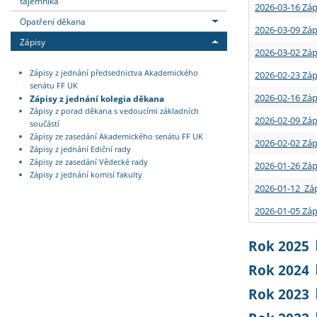
tajemníka
2026-03-16 Záp
Opatření děkana
2026-03-09 Záp
Zápisy
2026-03-02 Záp
Zápisy z jednání předsednictva Akademického
2026-02-23 Záp
senátu FF UK
2026-02-16 Záp
Zápisy z jednání kolegia děkana
Zápisy z porad děkana s vedoucími základních
2026-02-09 Záp
součástí
Zápisy ze zasedání Akademického senátu FF UK
2026-02-02 Záp
Zápisy z jednání Ediční rady
Zápisy ze zasedání Vědecké rady
2026-01-26 Záp
Zápisy z jednání komisí fakulty
2026-01-12 Záp
2026-01-05 Záp
Rok 2025
Rok 2024
Rok 2023