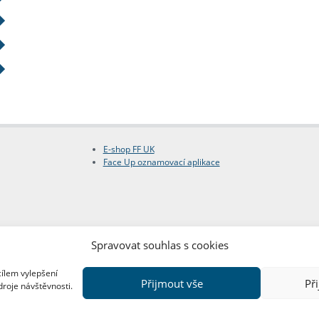
E-shop FF UK
Face Up oznamovací aplikace
Spravovat souhlas s cookies
cílem vylepšení
Přijmout vše
Př
droje návštěvnosti.
Copyright © FF UK 2026
Design:
Red Peppers