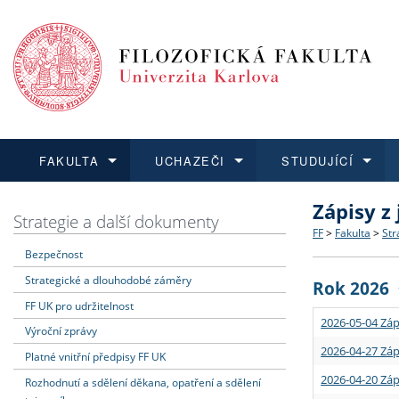
FAKULTA
UCHAZEČI
STUDUJÍCÍ
Zápisy z
FAKULTA
UCHAZEČI
STUDUJÍCÍ
VĚDA A VÝZKUM
ZAHRANIČÍ
Struktura a
Co studova
Bakalářsk
O vědě a 
Aktuální n
Strategie a další dokumenty
FF
>
Fakulta
>
Str
Bezpečnost
Dozvědět se více
Podat přihlášku
Dozvědět se více
Dozvědět se více
Dozvědět se více
Strategie 
Učitelské 
Doktorské
Akademické
Vyjíždějící
Strategické a dlouhodobé záměry
Rok 2026
Podpora a
Informace 
Rigorózní 
Granty a p
Přijíždějíc
FF UK pro udržitelnost
2026-05-04 Záp
Výroční zprávy
Absolventi
Vyjíždějíc
2026-04-27 Záp
Platné vnitřní předpisy FF UK
2026-04-20 Záp
Rozhodnutí a sdělení děkana, opatření a sdělení
Fakultní š