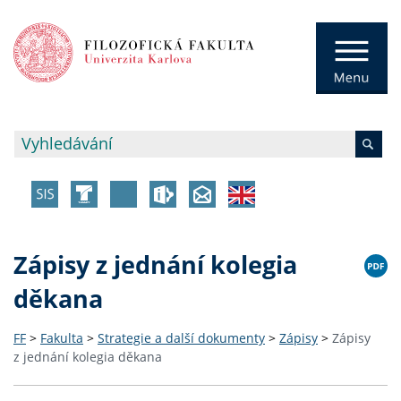
Zápisy z jednání kolegia
děkana
FF
>
Fakulta
>
Strategie a další dokumenty
>
Zápisy
>
Zápisy
z jednání kolegia děkana