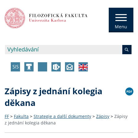
Zápisy z jednání kolegia
děkana
FF
>
Fakulta
>
Strategie a další dokumenty
>
Zápisy
>
Zápisy
z jednání kolegia děkana