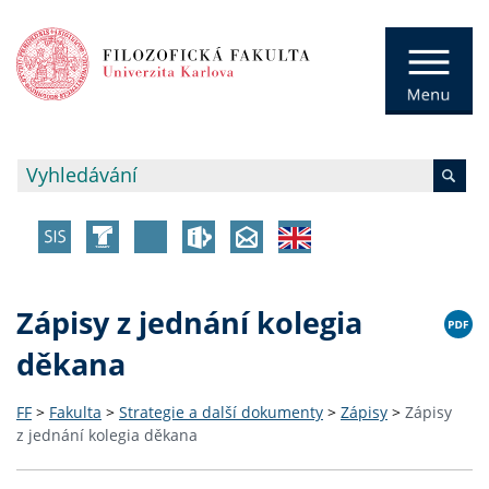
Zápisy z jednání kolegia
děkana
FF
>
Fakulta
>
Strategie a další dokumenty
>
Zápisy
>
Zápisy
z jednání kolegia děkana