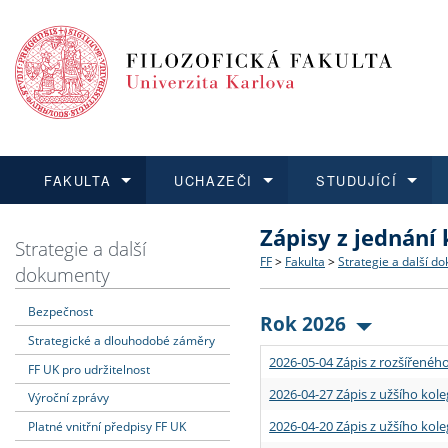
FAKULTA
UCHAZEČI
STUDUJÍCÍ
Zápisy z jednání
FAKULTA
UCHAZEČI
STUDUJÍCÍ
VĚDA A VÝZKUM
ZAHRANIČÍ
Struktura a historie
Co studovat a jak se přihlá
Bakalářské a magisterské
O vědě a výzkumu na FF
Aktuální nabídky a výběrov
Strategie a další
FF
>
Fakulta
>
Strategie a další d
dokumenty
Dozvědět se více
Podat přihlášku
Dozvědět se více
Dozvědět se více
Dozvědět se více
Strategie a další dokumen
Učitelské studijní program
Doktorské studium
Akademické kvalifikace
Vyjíždějící studenti
Bezpečnost
Rok 2026
Strategické a dlouhodobé záměry
Podpora a benefity pro z
Informace k průběhu přijím
Rigorózní řízení
Granty a projekty
Přijíždějící studenti
2026-05-04 Zápis z rozšířeného
FF UK pro udržitelnost
Absolventi fakulty
Vyjíždějící zaměstnanci
2026-04-27 Zápis z užšího kole
Výroční zprávy
2026-04-20 Zápis z užšího kole
Platné vnitřní předpisy FF UK
Fakultní školy FF UK