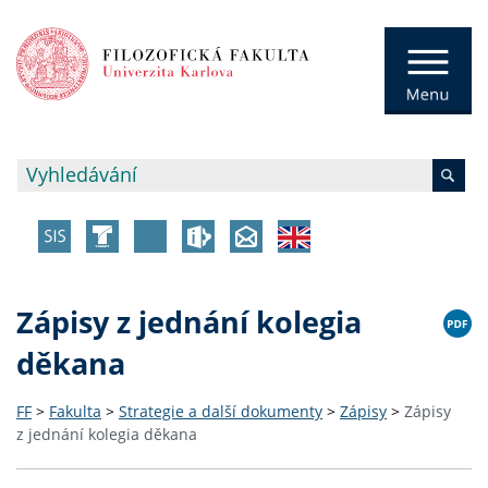
Zápisy z jednání kolegia
děkana
FF
>
Fakulta
>
Strategie a další dokumenty
>
Zápisy
>
Zápisy
z jednání kolegia děkana