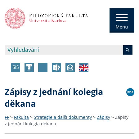
Zápisy z jednání kolegia
děkana
FF
>
Fakulta
>
Strategie a další dokumenty
>
Zápisy
>
Zápisy
z jednání kolegia děkana