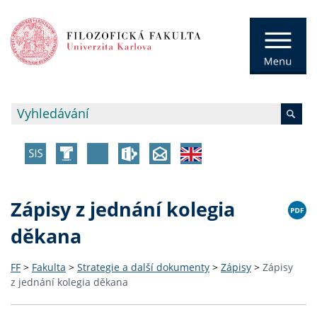
Zápisy z jednání kolegia
děkana
FF
>
Fakulta
>
Strategie a další dokumenty
>
Zápisy
>
Zápisy
z jednání kolegia děkana