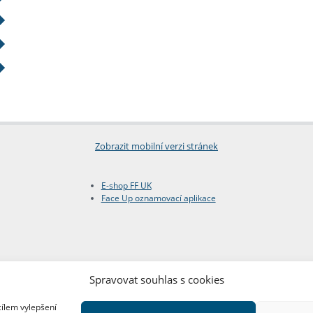
Zobrazit mobilní verzi stránek
E-shop FF UK
Face Up oznamovací aplikace
Spravovat souhlas s cookies
cílem vylepšení