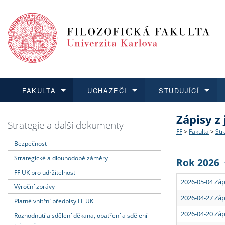
FAKULTA
UCHAZEČI
STUDUJÍCÍ
Zápisy z
FAKULTA
UCHAZEČI
STUDUJÍCÍ
VĚDA A VÝZKUM
ZAHRANIČÍ
Struktura a
Co studova
Bakalářsk
O vědě a 
Aktuální n
Strategie a další dokumenty
FF
>
Fakulta
>
Str
Bezpečnost
Dozvědět se více
Podat přihlášku
Dozvědět se více
Dozvědět se více
Dozvědět se více
Strategie 
Učitelské 
Doktorské
Akademické
Vyjíždějící
Strategické a dlouhodobé záměry
Rok 2026
Podpora a
Informace 
Rigorózní 
Granty a p
Přijíždějíc
FF UK pro udržitelnost
2026-05-04 Záp
Výroční zprávy
Absolventi
Vyjíždějíc
2026-04-27 Záp
Platné vnitřní předpisy FF UK
2026-04-20 Záp
Rozhodnutí a sdělení děkana, opatření a sdělení
Fakultní š