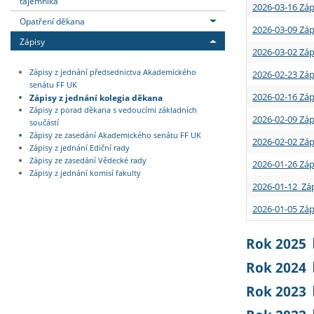
tajemníka
2026-03-16 Záp
Opatření děkana
2026-03-09 Záp
Zápisy
2026-03-02 Záp
Zápisy z jednání předsednictva Akademického
2026-02-23 Záp
senátu FF UK
2026-02-16 Záp
Zápisy z jednání kolegia děkana
Zápisy z porad děkana s vedoucími základních
2026-02-09 Záp
součástí
Zápisy ze zasedání Akademického senátu FF UK
2026-02-02 Záp
Zápisy z jednání Ediční rady
Zápisy ze zasedání Vědecké rady
2026-01-26 Záp
Zápisy z jednání komisí fakulty
2026-01-12 Záp
2026-01-05 Záp
Rok 2025
Rok 2024
Rok 2023