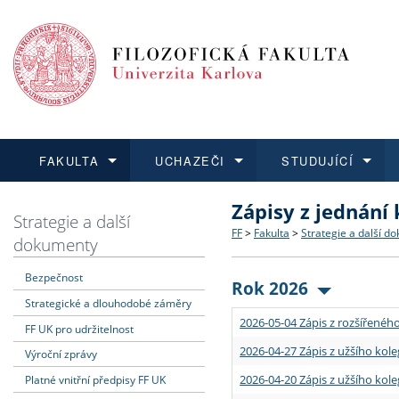
FAKULTA
UCHAZEČI
STUDUJÍCÍ
Zápisy z jednání
FAKULTA
UCHAZEČI
STUDUJÍCÍ
VĚDA A VÝZKUM
ZAHRANIČÍ
Struktura a historie
Co studovat a jak se přihlá
Bakalářské a magisterské
O vědě a výzkumu na FF
Aktuální nabídky a výběrov
Strategie a další
FF
>
Fakulta
>
Strategie a další d
dokumenty
Dozvědět se více
Podat přihlášku
Dozvědět se více
Dozvědět se více
Dozvědět se více
Strategie a další dokumen
Učitelské studijní program
Doktorské studium
Akademické kvalifikace
Vyjíždějící studenti
Bezpečnost
Rok 2026
Strategické a dlouhodobé záměry
Podpora a benefity pro z
Informace k průběhu přijím
Rigorózní řízení
Granty a projekty
Přijíždějící studenti
2026-05-04 Zápis z rozšířeného
FF UK pro udržitelnost
Absolventi fakulty
Vyjíždějící zaměstnanci
2026-04-27 Zápis z užšího kole
Výroční zprávy
2026-04-20 Zápis z užšího kole
Platné vnitřní předpisy FF UK
Fakultní školy FF UK