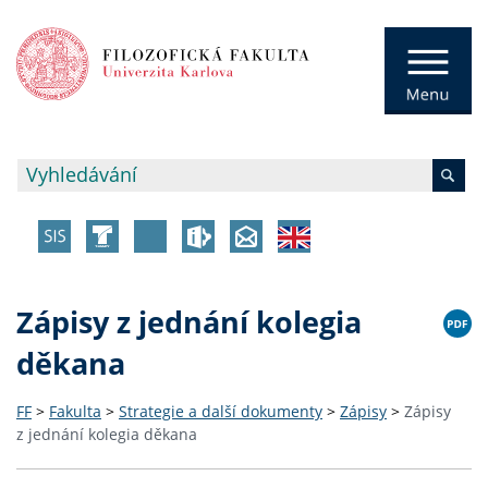
Zápisy z jednání kolegia
děkana
FF
>
Fakulta
>
Strategie a další dokumenty
>
Zápisy
>
Zápisy
z jednání kolegia děkana