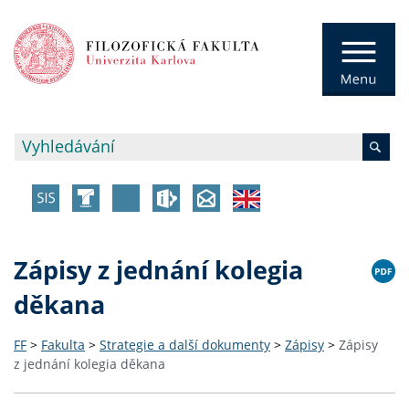
Zápisy z jednání kolegia
děkana
FF
>
Fakulta
>
Strategie a další dokumenty
>
Zápisy
>
Zápisy
z jednání kolegia děkana