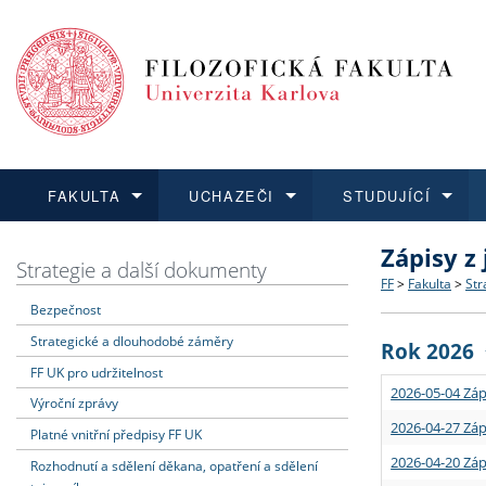
FAKULTA
UCHAZEČI
STUDUJÍCÍ
Zápisy z
FAKULTA
UCHAZEČI
STUDUJÍCÍ
VĚDA A VÝZKUM
ZAHRANIČÍ
Struktura a
Co studova
Bakalářsk
O vědě a 
Aktuální n
Strategie a další dokumenty
FF
>
Fakulta
>
Str
Bezpečnost
Dozvědět se více
Podat přihlášku
Dozvědět se více
Dozvědět se více
Dozvědět se více
Strategie 
Učitelské 
Doktorské
Akademické
Vyjíždějící
Strategické a dlouhodobé záměry
Rok 2026
Podpora a
Informace 
Rigorózní 
Granty a p
Přijíždějíc
FF UK pro udržitelnost
2026-05-04 Záp
Výroční zprávy
Absolventi
Vyjíždějíc
2026-04-27 Záp
Platné vnitřní předpisy FF UK
2026-04-20 Záp
Rozhodnutí a sdělení děkana, opatření a sdělení
Fakultní š