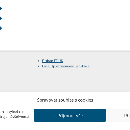
E-shop FF UK
Face Up oznamovací aplikace
Spravovat souhlas s cookies
cílem vylepšení
Přijmout vše
Př
droje návštěvnosti.
Copyright © FF UK 2026
Design:
Red Peppers