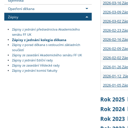
tajemníka
2026-03-16 Záp
Opatření děkana
2026-03-09 Záp
Zápisy
2026-03-02 Záp
Zápisy z jednání předsednictva Akademického
2026-02-23 Záp
senátu FF UK
2026-02-16 Záp
Zápisy z jednání kolegia děkana
Zápisy z porad děkana s vedoucími základních
2026-02-09 Záp
součástí
Zápisy ze zasedání Akademického senátu FF UK
2026-02-02 Záp
Zápisy z jednání Ediční rady
Zápisy ze zasedání Vědecké rady
2026-01-26 Záp
Zápisy z jednání komisí fakulty
2026-01-12 Záp
2026-01-05 Záp
Rok 2025
Rok 2024
Rok 2023