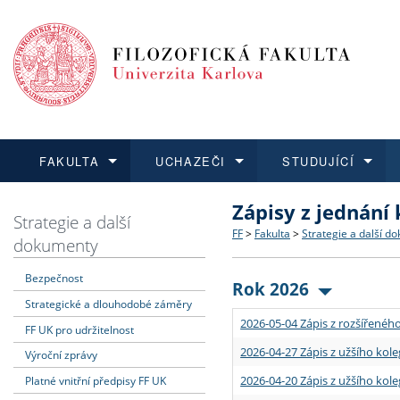
FAKULTA
UCHAZEČI
STUDUJÍCÍ
Zápisy z jednání
FAKULTA
UCHAZEČI
STUDUJÍCÍ
VĚDA A VÝZKUM
ZAHRANIČÍ
Struktura a historie
Co studovat a jak se přihlá
Bakalářské a magisterské
O vědě a výzkumu na FF
Aktuální nabídky a výběrov
Strategie a další
FF
>
Fakulta
>
Strategie a další d
dokumenty
Dozvědět se více
Podat přihlášku
Dozvědět se více
Dozvědět se více
Dozvědět se více
Strategie a další dokumen
Učitelské studijní program
Doktorské studium
Akademické kvalifikace
Vyjíždějící studenti
Bezpečnost
Rok 2026
Strategické a dlouhodobé záměry
Podpora a benefity pro z
Informace k průběhu přijím
Rigorózní řízení
Granty a projekty
Přijíždějící studenti
2026-05-04 Zápis z rozšířeného
FF UK pro udržitelnost
Absolventi fakulty
Vyjíždějící zaměstnanci
2026-04-27 Zápis z užšího kole
Výroční zprávy
2026-04-20 Zápis z užšího kole
Platné vnitřní předpisy FF UK
Fakultní školy FF UK