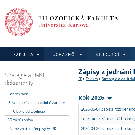
FAKULTA
UCHAZEČI
STUDUJÍCÍ
Zápisy z jednání
FAKULTA
UCHAZEČI
STUDUJÍCÍ
VĚDA A VÝZKUM
ZAHRANIČÍ
Struktura a historie
Co studovat a jak se přihlá
Bakalářské a magisterské
O vědě a výzkumu na FF
Aktuální nabídky a výběrov
Strategie a další
FF
>
Fakulta
>
Strategie a další d
dokumenty
Dozvědět se více
Podat přihlášku
Dozvědět se více
Dozvědět se více
Dozvědět se více
Strategie a další dokumen
Učitelské studijní program
Doktorské studium
Akademické kvalifikace
Vyjíždějící studenti
Bezpečnost
Rok 2026
Strategické a dlouhodobé záměry
Podpora a benefity pro z
Informace k průběhu přijím
Rigorózní řízení
Granty a projekty
Přijíždějící studenti
2026-05-04 Zápis z rozšířeného
FF UK pro udržitelnost
Absolventi fakulty
Vyjíždějící zaměstnanci
2026-04-27 Zápis z užšího kole
Výroční zprávy
2026-04-20 Zápis z užšího kole
Platné vnitřní předpisy FF UK
Fakultní školy FF UK