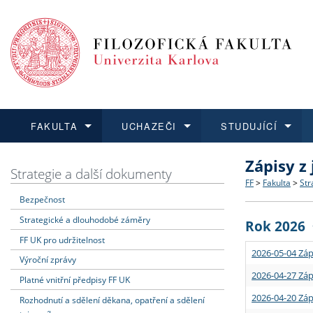
FAKULTA
UCHAZEČI
STUDUJÍCÍ
Zápisy z
FAKULTA
UCHAZEČI
STUDUJÍCÍ
VĚDA A VÝZKUM
ZAHRANIČÍ
Struktura a
Co studova
Bakalářsk
O vědě a 
Aktuální n
Strategie a další dokumenty
FF
>
Fakulta
>
Str
Bezpečnost
Dozvědět se více
Podat přihlášku
Dozvědět se více
Dozvědět se více
Dozvědět se více
Strategie 
Učitelské 
Doktorské
Akademické
Vyjíždějící
Strategické a dlouhodobé záměry
Rok 2026
Podpora a
Informace 
Rigorózní 
Granty a p
Přijíždějíc
FF UK pro udržitelnost
2026-05-04 Záp
Výroční zprávy
Absolventi
Vyjíždějíc
2026-04-27 Záp
Platné vnitřní předpisy FF UK
2026-04-20 Záp
Rozhodnutí a sdělení děkana, opatření a sdělení
Fakultní š