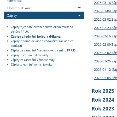
tajemníka
2026-03-16 Záp
Opatření děkana
2026-03-09 Záp
Zápisy
2026-03-02 Záp
Zápisy z jednání předsednictva Akademického
2026-02-23 Záp
senátu FF UK
2026-02-16 Záp
Zápisy z jednání kolegia děkana
Zápisy z porad děkana s vedoucími základních
2026-02-09 Záp
součástí
Zápisy ze zasedání Akademického senátu FF UK
2026-02-02 Záp
Zápisy z jednání Ediční rady
Zápisy ze zasedání Vědecké rady
2026-01-26 Záp
Zápisy z jednání komisí fakulty
2026-01-12 Záp
2026-01-05 Záp
Rok 2025
Rok 2024
Rok 2023