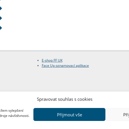
E-shop FF UK
Face Up oznamovací aplikace
Spravovat souhlas s cookies
cílem vylepšení
Přijmout vše
Př
droje návštěvnosti.
Copyright © FF UK 2026
Design:
Red Peppers