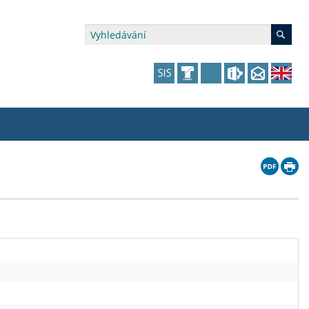
édia a veřejnost
 dalšího vzdělávání
 dalšího vzdělávání
fer & Impact Office
dějící zaměstnanci
vna
amy s mikrocertifikátem
jící se specifickými potřebami
ké ceny a fondy
akultní financování výjezdů
p fakulty
zita třetího věku
a a benefity pro studující
kace
and Central European Studies
ová řízení
atelství FF UK