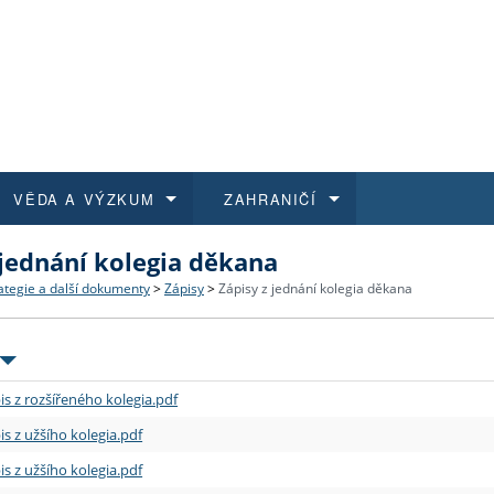
VĚDA A VÝZKUM
ZAHRANIČÍ
 jednání kolegia děkana
 historie
t a jak se přihlásit
é a magisterské studium
výzkumu na FF UK
abídky a výběrová řízení
Pro m
Kurzy
Kurzy
Trans
Přijíž
ategie a další dokumenty
>
Zápisy
>
Zápisy z jednání kolegia děkana
a další dokumenty
studijní programy
 studium
 kvalifikace
 studenti
Kniho
Progr
Studu
Vědec
Mimof
 benefity pro zaměstnance
k průběhu přijímacího řízení
řízení
rojekty
í studenti
E-sho
Univer
Podpor
Publi
East 
is z rozšířeného kolegia.pdf
 fakulty
í zaměstnanci
Výběr
is z užšího kolegia.pdf
is z užšího kolegia.pdf
koly FF UK
Vydav