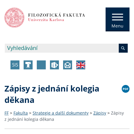
Zápisy z jednání kolegia
děkana
FF
>
Fakulta
>
Strategie a další dokumenty
>
Zápisy
>
Zápisy
z jednání kolegia děkana